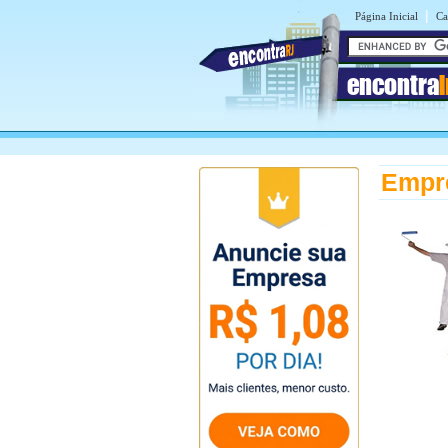
|
Página Inicial
Ca
encontra
I
Empre