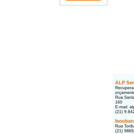
ALP Ser
Recuperaç
orçament
Rua Santa
160
E-mail: a
(21) 9.84
Isouban 
Rua Torib
(21) 986