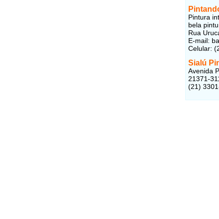
Pintand
Pintura i
bela pintu
Rua Uruca
E-mail: b
Celular: 
Sialú Pi
Avenida Pa
21371-31
(21) 330