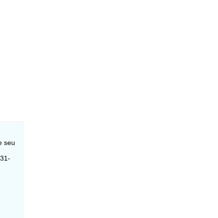
e seu
331-