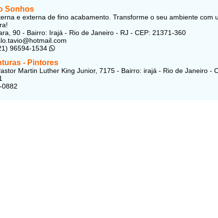
o Sonhos
nterna e externa de fino acabamento. Transforme o seu ambiente com
ra!
ra, 90 - Bairro: Irajá - Rio de Janeiro - RJ - CEP: 21371-360
alo.tavio@hotmail.com
(21) 96594-1534
nturas - Pintores
stor Martin Luther King Junior, 7175 - Bairro: irajá - Rio de Janeiro - 
1
1-0882