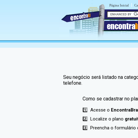
|
Página Inicial
Ca
encontra
I
Seu negócio será listado na cate
telefone.
Como se cadastrar no plan
1️⃣ Acesse o
EncontraBra
2️⃣ Localize o plano
gratui
3️⃣ Preencha o formulári