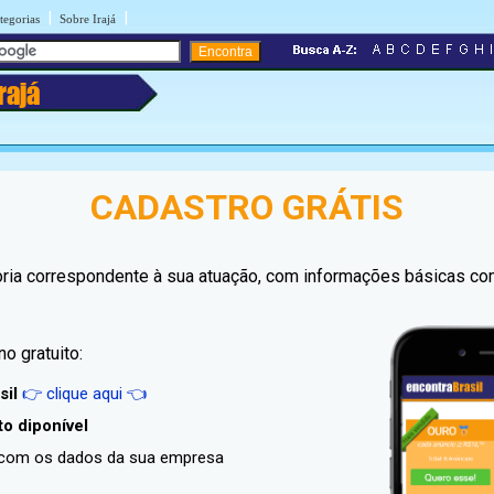
|
|
tegorias
Sobre Irajá
rajá
CADASTRO GRÁTIS
goria correspondente à sua atuação, com informações básicas 
o gratuito:
sil
👉 clique aqui 👈
to diponível
o com os dados da sua empresa