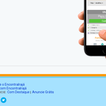
e o EncontraIrajá
 com EncontraIrajá
Com Destaque
Anuncie Grátis
CIE:
|