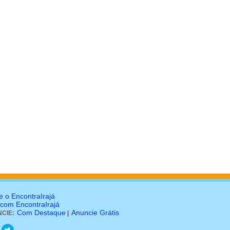
e o EncontraIrajá
 com EncontraIrajá
Com Destaque
Anuncie Grátis
CIE:
|