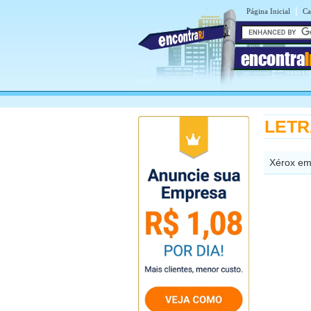
|
Página Inicial
Ca
encontra
I
LETRA
Xérox em 