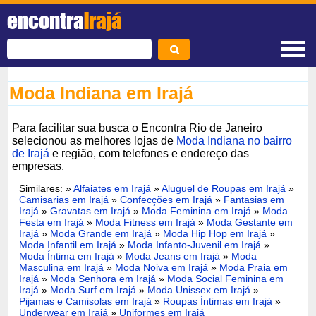
encontra
Irajá
Moda Indiana em Irajá
Para facilitar sua busca o Encontra Rio de Janeiro
selecionou as melhores lojas de
Moda Indiana no bairro
de Irajá
e região, com telefones e endereço das
empresas.
Similares: »
Alfaiates em Irajá
»
Aluguel de Roupas em Irajá
»
Camisarias em Irajá
»
Confecções em Irajá
»
Fantasias em
Irajá
»
Gravatas em Irajá
»
Moda Feminina em Irajá
»
Moda
Festa em Irajá
»
Moda Fitness em Irajá
»
Moda Gestante em
Irajá
»
Moda Grande em Irajá
»
Moda Hip Hop em Irajá
»
Moda Infantil em Irajá
»
Moda Infanto-Juvenil em Irajá
»
Moda Íntima em Irajá
»
Moda Jeans em Irajá
»
Moda
Masculina em Irajá
»
Moda Noiva em Irajá
»
Moda Praia em
Irajá
»
Moda Senhora em Irajá
»
Moda Social Feminina em
Irajá
»
Moda Surf em Irajá
»
Moda Unissex em Irajá
»
Pijamas e Camisolas em Irajá
»
Roupas Íntimas em Irajá
»
Underwear em Irajá
»
Uniformes em Irajá